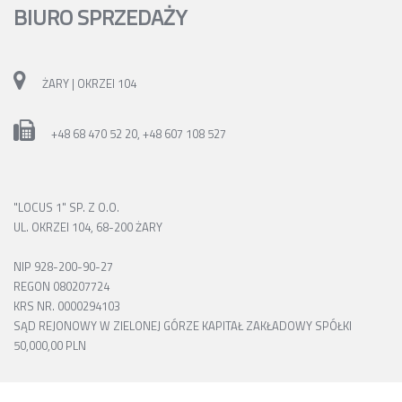
BIURO SPRZEDAŻY
ŻARY | OKRZEI 104
+48 68 470 52 20
,
+48 607 108 527
"LOCUS 1" SP. Z O.O.
UL. OKRZEI 104, 68-200 ŻARY
NIP 928-200-90-27
REGON 080207724
KRS NR. 0000294103
SĄD REJONOWY W ZIELONEJ GÓRZE KAPITAŁ ZAKŁADOWY SPÓŁKI
50,000,00 PLN